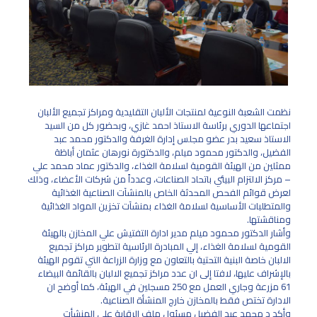
نظمت الشعبة النوعية لمنتجات الألبان التقليدية ومراكز تجميع الألبان
اجتماعها الدوري برئاسة الاستاذ احمد غازي، وبحضور كل من السيد
الاستاذ سعيد بدر عضو مجلس إدارة الغرفة والدكتور محمد عبد
الفضيل، والدكتور محمود ميلم، والدكتورة نورهان عثمان أباظة
ممثلين من الهيئة القومية لسلامة الغذاء، والدكتور عماد محمد علي
– مركز الالتزام البيئي باتحاد الصناعات، وعدداً من شركات الأعضاء، وذلك
لعرض قوائم الفحص المحدثة الخاص بالمنشآت الصناعية الغذائية
والمتطلبات الأساسية لسلامة الغذاء بمنشآت تخزين المواد الغذائية
ومناقشتها.
وأشار الدكتور محمود ميلم مدير ادارة التفتيش علي المخازن بالهيئة
القومية لسلامة الغذاء، إلي المبادرة الرئاسية لتطوير مراكز تجميع
الالبان خاصة البنية التحتية بالتعاون مع وزارة الزراعة التي تقوم الهيئة
بالإشراف عليها، لافتا إلى ان عدد مراكز تجميع الالبان بالقائمة البيضاء
61 مزرعة وجاري العمل مع 250 مسجلين في الهيئة، كما أوضح ان
الادارة تختص فقط بالمخازن خارج المنشأة الصناعية.
وأكد د محمد عبد الفضيل مسئول ملف الرقابة علي المنشأت