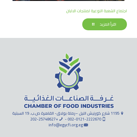
اجتماع الشعبة النوعية لمنتجات الالبان
اقرأ المزيد
1195 شارع كورنيش النيل –رملة بولاق- القاهرة ص.ب. 19 السبتية
+202-25748627
002-0121-2222670 -
info@egycfi.org.eg