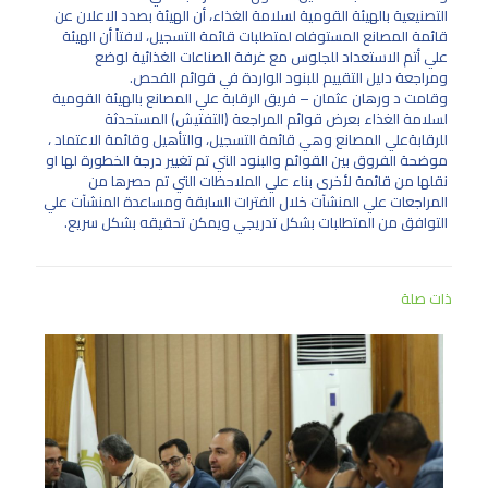
التصنيعية بالهيئة القومية لسلامة الغذاء، أن الهيئة بصدد الاعلان عن
قائمة المصانع المستوفاه لمتطلبات قائمة التسجيل، لافتاً أن الهيئة
علي أتم الاستعداد للجلوس مع غرفة الصناعات الغذائية لوضع
ومراجعة دليل التقييم للبنود الواردة في قوائم الفحص.
وقامت د ورهان عثمان – فريق الرقابة علي المصانع بالهيئة القومية
لسلامة الغذاء بعرض قوائم المراجعة (التفتيش) المستحدثة
للرقابةعلي المصانع وهي قائمة التسجيل، والتأهيل وقائمة الاعتماد ،
موضحة الفروق بين القوائم والبنود التي تم تغيير درجة الخطورة لها او
نقلها من قائمة لأخرى بناء علي الملاحظات التي تم حصرها من
المراجعات علي المنشآت خلال الفترات السابقة ومساعدة المنشآت علي
التوافق من المتطلبات بشكل تدريجي ويمكن تحقيقه بشكل سريع.
ذات صلة